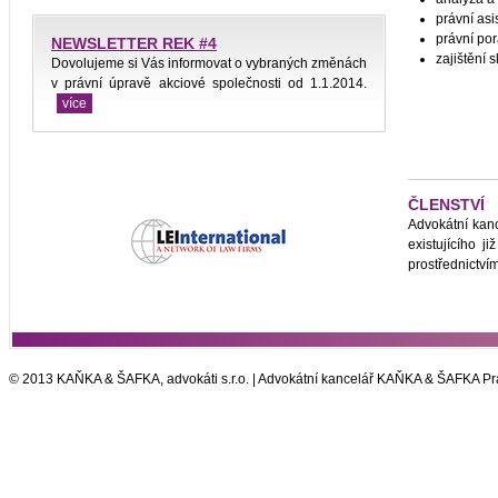
právní as
právní por
NEWSLETTER REK #4
zajištění 
Dovolujeme si Vás informovat o vybraných změnách
v právní úpravě akciové společnosti od 1.1.2014.
více
ČLENSTVÍ
Advokátní kanc
existujícího 
prostřednictvím
© 2013 KAŇKA & ŠAFKA, advokáti s.r.o. | Advokátní kancelář KAŇKA & ŠAFKA Pr