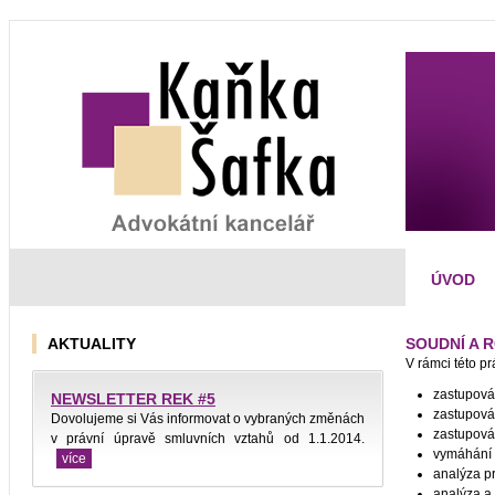
ÚVOD
AKTUALITY
SOUDNÍ A 
V rámci této p
zastupován
NEWSLETTER REK #5
zastupován
Dovolujeme si Vás informovat o vybraných změnách
zastupován
v právní úpravě smluvních vztahů od 1.1.2014.
vymáhání 
více
analýza pr
analýza a 